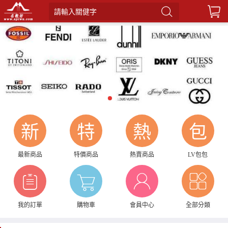
請輸入關健字
1
2
新
特
熱
包
最新商品
特價商品
熱賣商品
LV包包
我的訂單
購物車
會員中心
全部分類