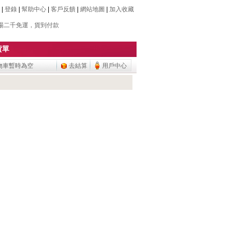
|
登錄
|
幫助中心
|
客戶反饋
|
網站地圖
|
加入收藏
場二千免運，貨到付款
場二千免運，貨到付款
貨單
物車暫時為空
去結算
用戶中心