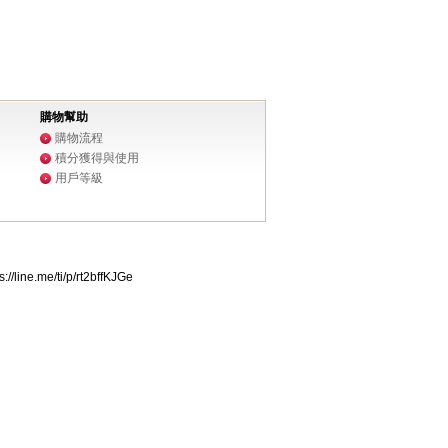
購物幫助
購物流程
積分獲得與使用
用戶等級
ne.me/ti/p/rt2bffKJGe