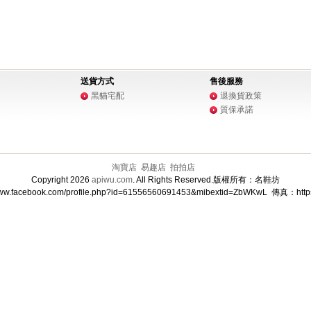
送貨方式
售後服務
黑貓宅配
退換貨政策
質保承諾
淘寶店
易趣店
拍拍店
Copyright 2026
apiwu.com
. All Rights Reserved.版權所有：名鞋坊
acebook.com/profile.php?id=61556560691453&mibextid=ZbWKwL 傳真：https://li