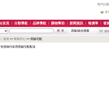
用戶註冊
全
全
站首頁
分類導航
品牌導航
購物幫助
新聞資訊
報價單
發
高級/組合搜索
購
：
首頁
>>
幫助中心
>> 黑貓宅配
所有貨物均采用黑貓宅配配送