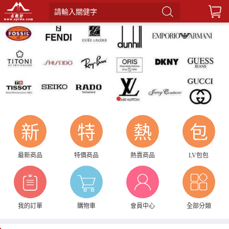
請輸入關健字
1
2
新
特
熱
包
最新商品
特價商品
熱賣商品
LV包包
我的訂單
購物車
會員中心
全部分類