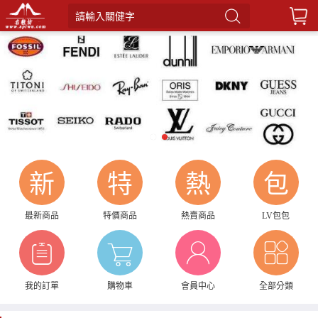
請輸入關健字
1
2
新
特
熱
包
最新商品
特價商品
熱賣商品
LV包包
我的訂單
購物車
會員中心
全部分類