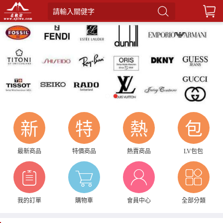
請輸入關健字
1
2
新
特
熱
包
最新商品
特價商品
熱賣商品
LV包包
我的訂單
購物車
會員中心
全部分類