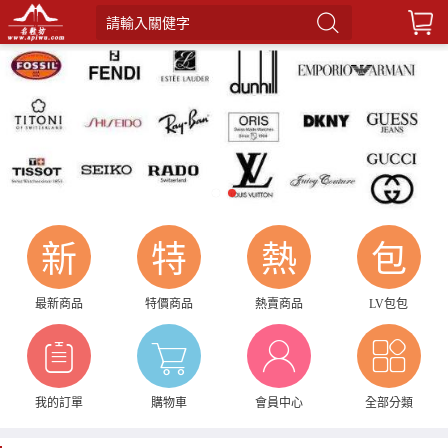
請輸入關健字
1
2
新
特
熱
包
最新商品
特價商品
熱賣商品
LV包包
我的訂單
購物車
會員中心
全部分類