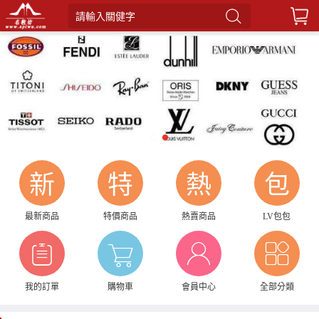
請輸入關健字
1
2
新
特
熱
包
最新商品
特價商品
熱賣商品
LV包包
我的訂單
購物車
會員中心
全部分類