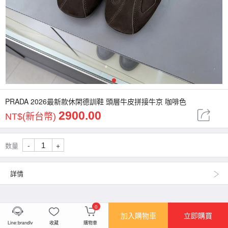
1
PRADA 2026最新款休閑德訓鞋 頭層牛皮拼接牛京 咖啡色
2900.00
NT$(新台幣)
-
+
数量
詳情
0
加入購物車
立即購買
Line:brandlv
收藏
購物車