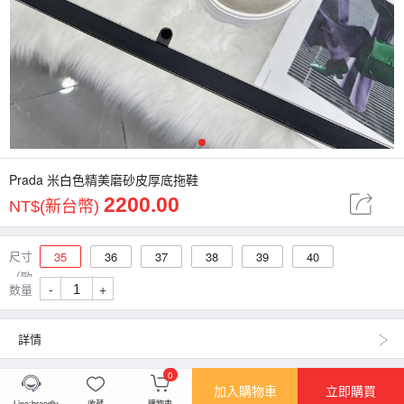
1
Prada 米白色精美磨砂皮厚底拖鞋
2200.00
NT$(新台幣)
尺寸
35
36
37
38
39
40
（歐
-
+
数量
碼）
詳情
0
加入購物車
立即購買
Line:brandlv
收藏
購物車